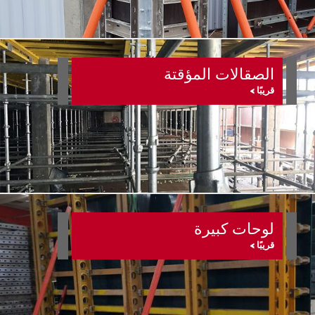
الصقالات المؤقتة
قريبًا >
لوحات كبيرة
قريبًا >