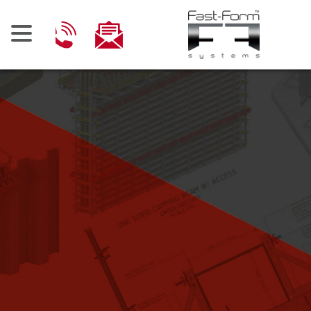
Ski
t
conten