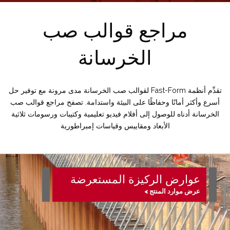
مراجع قوالب صب
الخرسانة
تقدِّم أنظمة Fast-Form لقوالب صب الخرسانة مدى مرونة مع توفير حل
أسرع وأكثر أمانًا وحفاظًا على البيئة واستدامة. تصفح مراجع قوالب صب
الخرسانة أدناه للوصول إلى أفلام فيديو تعليمية وكتيبات ورسومات ثلاثية
الأبعاد ومقاييس وقياسات إمبراطورية
عوارض الركيزة المستعرضة
عرض موارد المنتج >