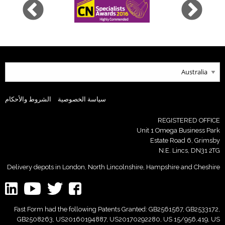
سياسة الخصوصية
الشروط والأحكام
REGISTERED OFFICE
Unit 1 Omega Business Park
Estate Road 6, Grimsby
N.E. Lincs, DN31 2TG
Delivery depots in London, North Lincolnshire, Hampshire and Cheshire
Fast Form had the following Patents Granted: GB2561567, GB2533172,
GB2508263, US20160194887, US20170292280, US 15/956,419, US