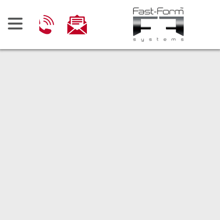
Ski
t
conten