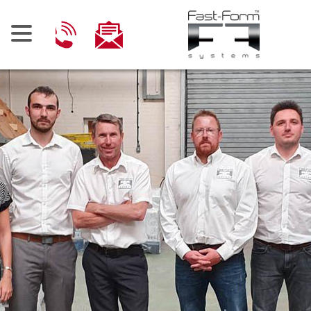
Ski
t
conten