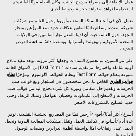
عمل بالإضافة إلى مصراع مزدوج الجانب، وكان النظام مرنًا للغاية وتم
استخدامه
لقواعد
، وقواعد حجرية وحوائط أخرى.
نعمل الآن في أنحاء المملكة المتحدة وأوروبا وحول العالم مع شركات
شريكة متعددة ونتطلع دائمًا لتطوير علاقات جديدة مع الموزِّعين وتجار
التجزئة حول العالم، حيث أن لدينا بالفعل تجار أساسيين في الولايات
المتحدة الأمريكية ونيوزيلندا وأستراليا، ويسعدنا دائمًا مناقشة الفرص
الجديدة.
على مر السنين، تم تحسين السنادات وجعلها أكثر مرونة، وبعد تنفيذ نماذج
أولية شاملة واختبارها، تم تقديم سنادات ™Fast Form إلى الأسواق العامة،
متبوعة بنظام حوائط Fast Form ونظام الحوائط الألومنيوم، ومؤخرًا
نظام
قوالب الطرق
الخاص بنا. نحن متخصصون في استئجار وبيع قوالب صب
الخرسانة وتقديم حل متكامل وتوريد كل شيء تحتاج إليه من قوالب صب
الخرسانة والأسطح إلى الكيماويات وقضبان الفواصل وسلك الربط، وحتى
حديد التسليح بالمشروعات الأصغر.
أسرع/أكثر أمانًا/أقوى/أرخص ثمنًا من المصاريع الخشبية التقليدية، توفر
عدة أيام/أسابيع في تكاليف العمل وتقلل مشكلات المعالجة اليدوية وتجعل
العمل على ارتفاعات آمنًا بواسطة أنظمة الدرابزين ومنصات الوصول
الخاصة بنا.