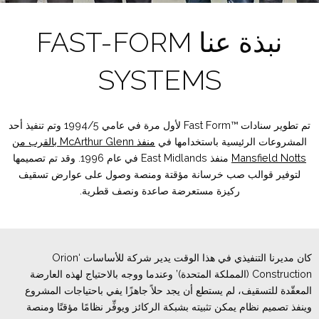
نبذة عنا FAST-FORM
SYSTEMS
تم تطوير سنادات ™Fast Form لأول مرة في عامي 1994/5 وتم تنفيذ أحد
المشروعات الرئيسية باستخدامها في
منفذ McArthur Glenn بالقرب من
Mansfield Notts
منفذ East Midlands في عام 1996. وقد تم تصميمها
لتوفير قوالب صب خرسانة مؤقتة ومنصة وصول على عوارض تسقيف
ركيزة مستعرضة صاعدة ونصف قطرية.
كان مديرنا التنفيذي في هذا الوقت يدير شركة للأساسات ‘Orion
Construction (المملكة المتحدة)’ وعندما ووجه بالاحتياج لهذه العارضة
المعقّدة للتسقيف، لم يستطع أن يجد حلاً جاهزًا يفي باحتياجات المشروع
وينفذ تصميم نظام يمكن تثبيته بشبكة الركائز ويوفِّر نظامًا مؤقتًا ومنصة