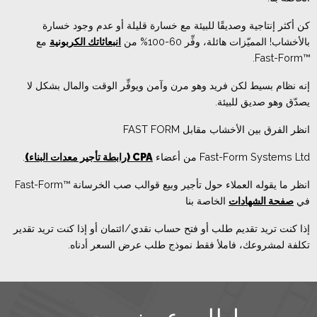
كن أكثر إنتاجية وصديقًا للبيئة مع خسارة قليلة أو عدم وجود خسارة
بالأخشاب! المميّزات هائلة، وفِّر 60-100% من
انبعاثاتك الكربونية
مع
™Fast-Form.
إنه نظام بسيط لكن فريد وهو مرن وآمن ويوفِّر الوقت والمال بشكل لا
يصدّق وهو صديق للبيئة.
انظر الفرق بين الأخشاب مقابل FAST FORM
Fast-Form Systems Ltd من أعضاء
CPA
(رابطة تأجير معدات البناء)
.
انظر ما يقوله العملاء حول تأجير وبيع قوالب صب الخرسانة ™Fast-Form
في
صفحة الشهادات
الخاصة بنا
إذا كنت تريد تقديم طلب أو فتح حساب نقدي/ائتمان أو إذا كنت تريد تقدير
تكلفة لمشروعك، فاملأ فقط نموذج طلب عرض السعر أدناه.