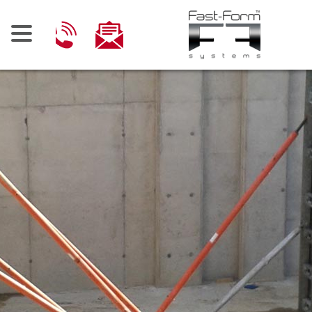
Ski
t
conten