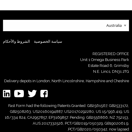
سياسة الخصوصية
الشروط والأحكام
REGISTERED OFFICE
Unit 1 Omega Business Park
Estate Road 6, Grimsby
N.E. Lincs, DN31 2TG
Delivery depots in London, North Lincolnshire, Hampshire and Cheshire
Fast Form had the following Patents Granted: GB2561567, GB2533172,
GB2508263, US20160194887, US20170292280, US 15/956,419, US
16/334 824, CA2957857, EP3169857. Pending: GB2556866, NZ 752153,
AUS 2017332526, PCT/GB2019/050329, GB1902061.9,
PCT/GB2020/050342, now lapsed.